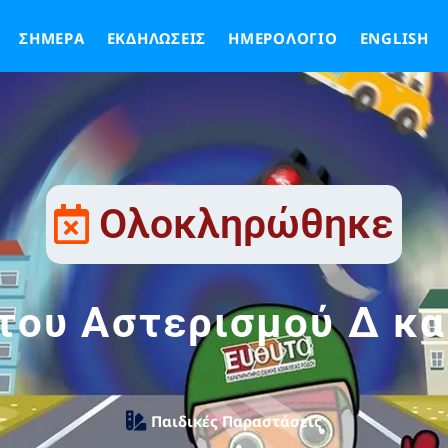
ΣΉΜΕΡΑ
ΕΚΔΗΛΏΣΕΙΣ
ΗΜΕΡΟΛΌΓΙΟ
ENGLISH
Ολοκληρώθηκε
 του Αστερισμού Δ κα
Παιδικές Παραστάσεις