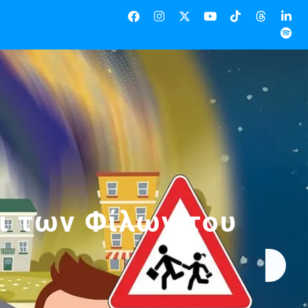
ι των Φίλων του