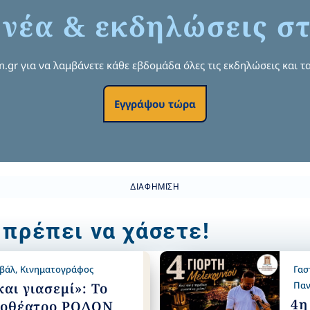
 νέα & εκδηλώσεις στ
om.gr για να λαμβάνετε κάθε εβδομάδα όλες τις εκδηλώσεις και τα
Εγγράψου τώρα
ΔΙΑΦΉΜΙΣΗ
 πρέπει να χάσετε!
ιβάλ
,
Κινηματογράφος
Γασ
Παν
αι γιασεμί»: Το
4η
τοθέατρο ΡΟΔΟΝ