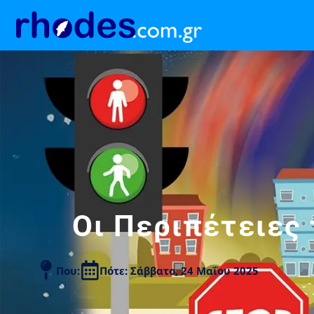
Οι Περιπέτειες
Που:
Πότε: Σάββατο, 24 Μαΐου 2025