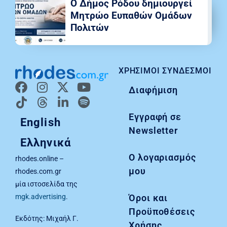
Ο Δήμος Ρόδου δημιουργεί
Μητρώο Ευπαθών Ομάδων
Πολιτών
ΧΡΉΣΙΜΟΙ ΣΎΝΔΕΣΜΟΙ
Διαφήμιση
Εγγραφή σε
English
Newsletter
Ελληνικά
Ο λογαριασμός
rhodes.online –
μου
rhodes.com.gr
μία ιστοσελίδα της
Όροι και
mgk.advertising
.
Προϋποθέσεις
Εκδότης: Μιχαήλ Γ.
Χρήσης