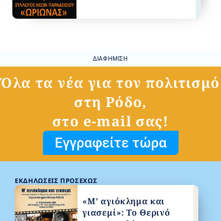
ΔΙΑΦΉΜΙΣΗ
Όλα τα νέα για τον πολιτισμό
στη Ρόδο,
στο e-mail σας!
Εγγραφείτε τώρα
ΕΚΔΗΛΏΣΕΙΣ ΠΡΟΣΕΧΏΣ
«Μ’ αγιόκλημα και
γιασεμί»: Το Θερινό