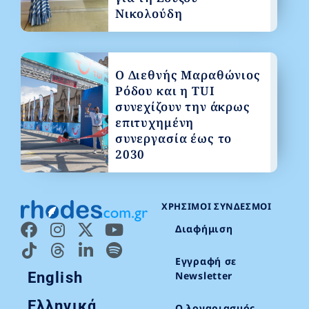
Νικολούδη
Ο Διεθνής Μαραθώνιος
Ρόδου και η TUI
συνεχίζουν την άκρως
επιτυχημένη
συνεργασία έως το
2030
ΧΡΉΣΙΜΟΙ ΣΎΝΔΕΣΜΟΙ
Διαφήμιση
Εγγραφή σε
English
Newsletter
Ελληνικά
Ο λογαριασμός