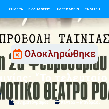
ΣΉΜΕΡΑ
ΕΚΔΗΛΏΣΕΙΣ
ΗΜΕΡΟΛΌΓΙΟ
ENGLISH
Ολοκληρώθηκε
ινίας: “Το τελευταί
6
Κινηματογράφος
Κέντρο – Μανδράκι