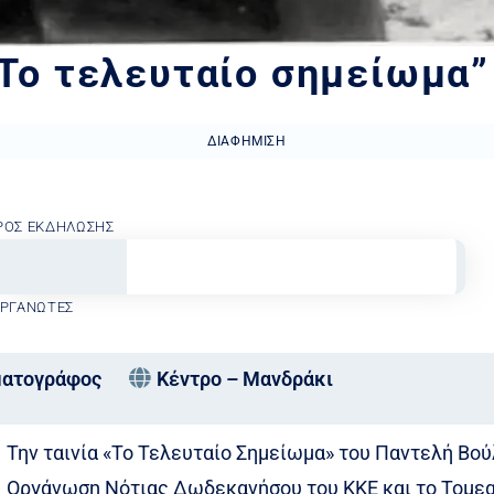
“Το τελευταίο σημείωμα”
ΔΙΑΦΉΜΙΣΗ
ΡΟΣ ΕΚΔΉΛΩΣΗΣ
ΟΡΓΑΝΩΤΈΣ
ματογράφος
Κέντρο – Μανδράκι
Την ταινία «Το Τελευταίο Σημείωμα» του Παντελή Βού
Οργάνωση Νότιας Δωδεκανήσου του ΚΚΕ και το Τομεα