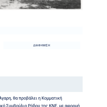
ΔΙΑΦΉΜΙΣΗ
λγαρη, θα προβάλει η Κομματική
κό Συμβούλιο Ρόδου της ΚΝΕ, με αφορμή