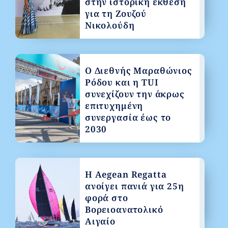
στην ιστορική έκθεση
για τη Ζουζού
Νικολούδη
Ο Διεθνής Μαραθώνιος
Ρόδου και η TUI
συνεχίζουν την άκρως
επιτυχημένη
συνεργασία έως το
2030
Η Aegean Regatta
ανοίγει πανιά για 25η
φορά στο
Βορειοανατολικό
Αιγαίο