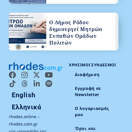
Ο Δήμος Ρόδου
δημιουργεί Μητρώο
Ευπαθών Ομάδων
Πολιτών
ΧΡΉΣΙΜΟΙ ΣΎΝΔΕΣΜΟΙ
Διαφήμιση
Εγγραφή σε
English
Newsletter
Ελληνικά
Ο λογαριασμός
μου
rhodes.online –
rhodes.com.gr
Όροι και
μία ιστοσελίδα της