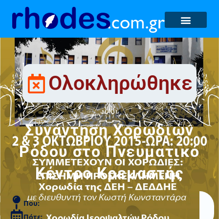
Ολοκληρώθηκε
Συνάντηση Χορωδιών
Ρόδου στο Πνευματικό
Κέντρο Κρεμαστής
Που:
Πότε: