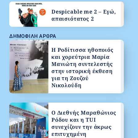
Despicable me 2 – Εγώ,
απαισιότατος 2
ΔΗΜΟΦΙΛΉ ΆΡΘΡΑ
Η Ροδίτισσα ηθοποιός
και χορεύτρια Μαρία
Μανιώτη συντελεστής
στην ιστορική έκθεση
για τη Ζουζού
Νικολούδη
Ο Διεθνής Μαραθώνιος
Ρόδου και η TUI
συνεχίζουν την άκρως
επιτυχημένη