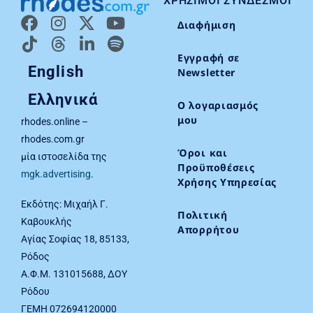
ΧΡΉΣΙΜΟΙ ΣΎΝΔΕΣΜΟΙ
Διαφήμιση
Εγγραφή σε
English
Newsletter
Ελληνικά
Ο λογαριασμός
μου
rhodes.online –
rhodes.com.gr
Όροι και
μία ιστοσελίδα της
Προϋποθέσεις
mgk.advertising
.
Χρήσης Υπηρεσίας
Εκδότης: Μιχαήλ Γ.
Πολιτική
Καβουκλής
Απορρήτου
Αγίας Σοφίας 18, 85133,
Ρόδος
Α.Φ.Μ. 131015688, ΔΟΥ
Ρόδου
ΓΕΜΗ 072694120000