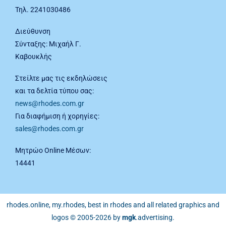
Τηλ. 2241030486
Διεύθυνση
Σύνταξης: Μιχαήλ Γ.
Καβουκλής
Στείλτε μας τις εκδηλώσεις
και τα δελτία τύπου σας:
news@rhodes.com.gr
Για διαφήμιση ή χορηγίες:
sales@rhodes.com.gr
Μητρώο Online Μέσων:
14441
rhodes.online, my.rhodes, best in rhodes and all related graphics and
logos © 2005-2026 by
mgk
.advertising
.