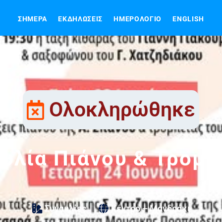
ΣΉΜΕΡΑ
ΕΚΔΗΛΏΣΕΙΣ
ΗΜΕΡΟΛΌΓΙΟ
ENGLISH
Ολοκληρώθηκε
υλία Πιάνου & Τρομ
Συναυλίες
Κέντρο – Μανδράκι