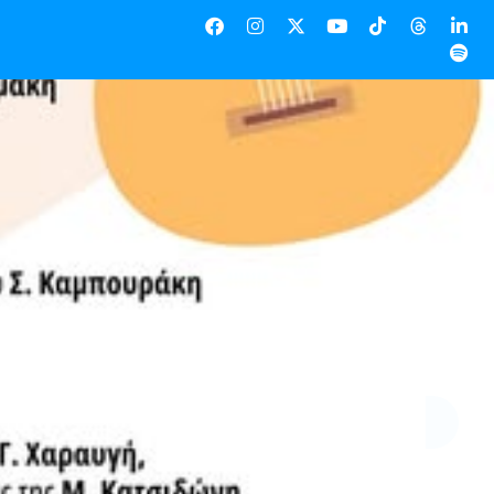
πέτας