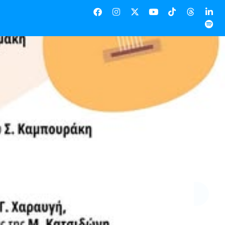
φώνου