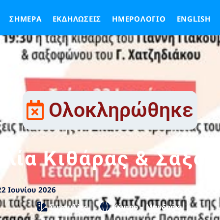
ΣΉΜΕΡΑ
ΕΚΔΗΛΏΣΕΙΣ
ΗΜΕΡΟΛΌΓΙΟ
ENGLISH
Ολοκληρώθηκε
υλία Κιθάρας & Σαξο
22 Ιουνίου 2026
Συναυλίες
Κέντρο – Μανδράκι