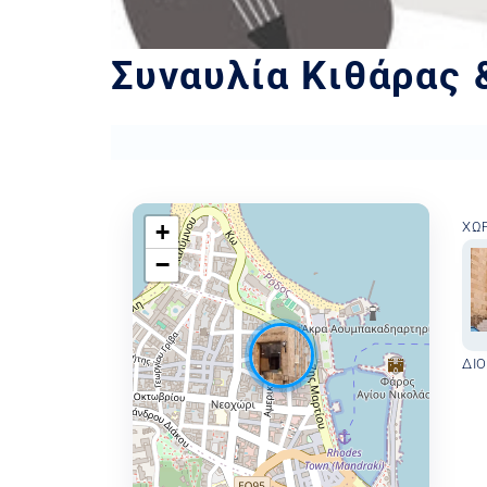
Συναυλία Κιθάρας
+
ΧΏ
−
ΔΙ