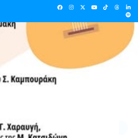
νέτου, Σαντουριού,
ύ