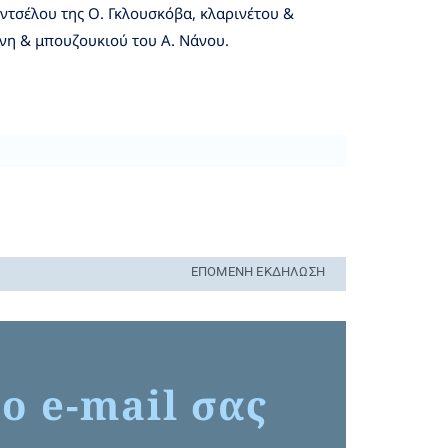
οντσέλου της Ο. Γκλουσκόβα, κλαρινέτου &
νη & μπουζουκιού του Α. Νάνου.
ΕΠΌΜΕΝΗ ΕΚΔΉΛΩΣΗ
ο e-mail σας