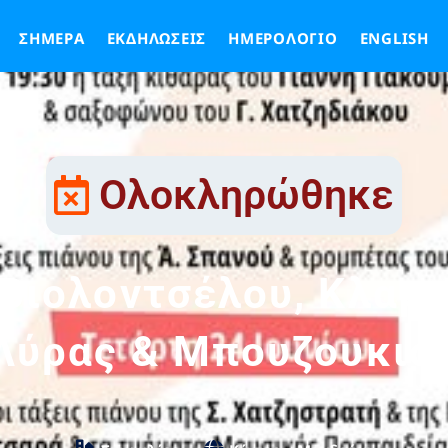
ΣΉΜΕΡΑ
ΕΚΔΗΛΏΣΕΙΣ
ΗΜΕΡΟΛΌΓΙΟ
ENGLISH
Ολοκληρώθηκε
 Βιολοντσέλου, Κλαρι
Λύρας & Μπουζουκιο