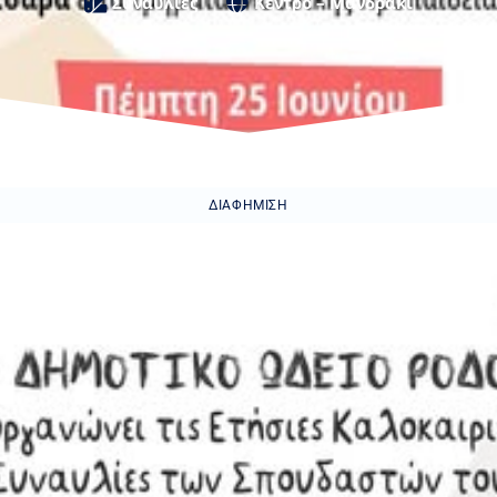
Συναυλίες
Κέντρο – Μανδράκι
ΔΙΑΦΉΜΙΣΗ