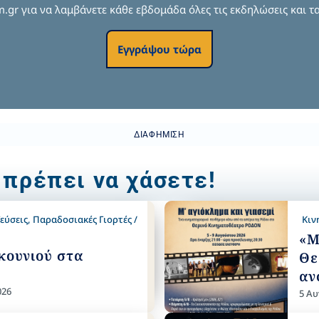
om.gr για να λαμβάνετε κάθε εβδομάδα όλες τις εκδηλώσεις και τα
Εγγράψου τώρα
ΔΙΑΦΉΜΙΣΗ
 πρέπει να χάσετε!
εύσεις
,
Παραδοσιακές Γιορτές /
Κιν
«Μ
κουνιού στα
Θε
αν
026
5 Αυ