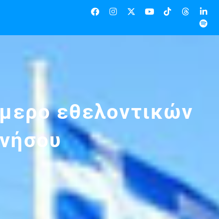
ήμερο εθελοντικών
νήσου