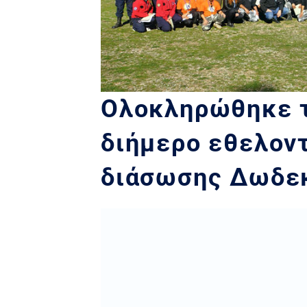
Ολοκληρώθηκε τ
διήμερο εθελον
διάσωσης Δωδε