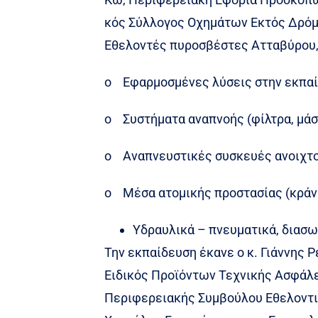
κός Σύλλογος Οχημάτων Εκτός Δρόμ
Εθελοντές πυροσβέστες Ατταβύρου, 
o Εφαρμοσμένες λύσεις στην εκπα
o Συστήματα αναπνοής (φίλτρα, μά
o Αναπνευστικές συσκευές ανοιχτ
o Μέσα ατομικής προστασίας (κράν
Υδραυλικά – πνευματικά, διασω
Την εκπαίδευση έκανε ο κ. Γιάννης
Ειδικός Προϊόντων Τεχνικής Ασφάλε
Περιφερειακής Συμβούλου Εθελοντ