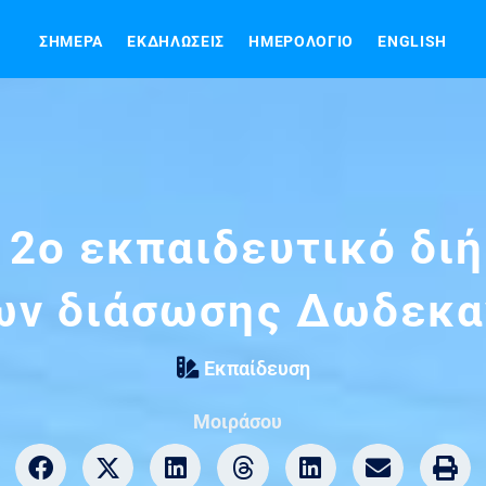
ΣΉΜΕΡΑ
ΕΚΔΗΛΏΣΕΙΣ
ΗΜΕΡΟΛΌΓΙΟ
ENGLISH
2ο εκπαιδευτικό δι
ων διάσωσης Δωδεκα
Εκπαίδευση
Μοιράσου