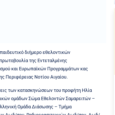
κπαιδευτικό διήμερο εθελοντικών
πρωτοβουλία της Εντεταλμένης
ισμού και Ευρωπαϊκών Προγραμμάτων κας
της Περιφέρειας Νοτίου Αιγαίου.
άσεις των κατασκηνώσεων του προφήτη Ηλία
τικών ομάδων Σώμα Εθελοντών Σαμαρειτών –
Ελληνική Ομάδα Διάσωσης – Τμήμα
ων Δωδ/σου, Ραδιοερασιτεχνών Δωδ/σου, Δωδ/