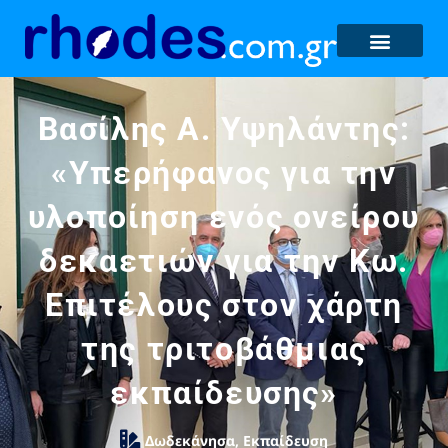
Βασίλης Α. Υψηλάντης:
«Υπερήφανος για την
υλοποίηση ενός ονείρου
δεκαετιών για την Κω.
Επιτέλους στον χάρτη
της τριτοβάθμιας
εκπαίδευσης»
Δωδεκάνησα
,
Εκπαίδευση