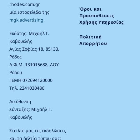
rhodes.com.gr
Όροι και
μία ιστοσελίδα της
Προϋποθέσεις
mgk.advertising
.
Χρήσης Υπηρεσίας
Εκδότης: Μιχαήλ Γ.
Πολιτική
Καβουκλής
Απορρήτου
Αγίας Σοφίας 18, 85133,
Ρόδος
Α.Φ.Μ. 131015688, ΔΟΥ
Ρόδου
ΓΕΜΗ 072694120000
Τηλ. 2241030486
Διεύθυνση
Σύνταξης: Μιχαήλ Γ.
Καβουκλής
Στείλτε μας τις εκδηλώσεις
και τα δελτία τύπου σας: