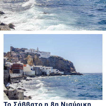
Το Σάββατο η 8η Νισύρικη