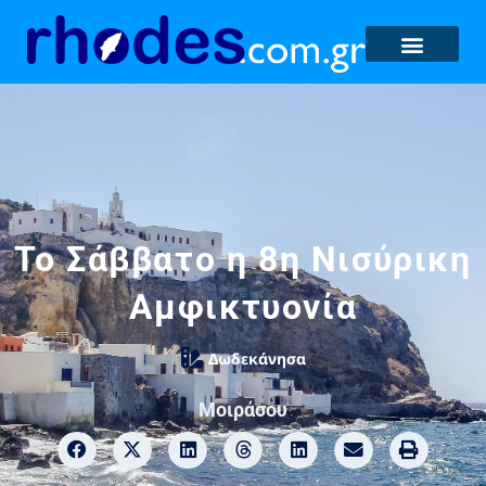
Το Σάββατο η 8η Νισύρικη
Αμφικτυονία
Δωδεκάνησα
Μοιράσου