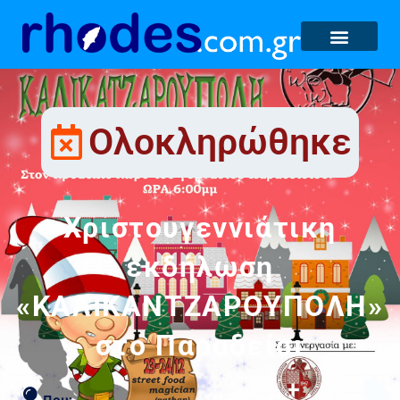
Ολοκληρώθηκε
Χριστουγεννιάτικη
εκδήλωση
«ΚΑΛΙΚΑΝΤΖΑΡΟΥΠΟΛΗ»
στο Παραδείσι
Που: