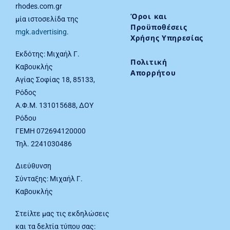
rhodes.com.gr
Όροι και
μία ιστοσελίδα της
Προϋποθέσεις
mgk.advertising
.
Χρήσης Υπηρεσίας
Εκδότης: Μιχαήλ Γ.
Πολιτική
Καβουκλής
Απορρήτου
Αγίας Σοφίας 18, 85133,
Ρόδος
Α.Φ.Μ. 131015688, ΔΟΥ
Ρόδου
ΓΕΜΗ 072694120000
Τηλ. 2241030486
Διεύθυνση
Σύνταξης: Μιχαήλ Γ.
Καβουκλής
Στείλτε μας τις εκδηλώσεις
και τα δελτία τύπου σας: