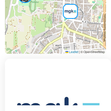
Leaflet
|
© OpenStreetMap