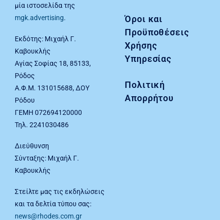
μία ιστοσελίδα της
Όροι και
mgk.advertising
.
Προϋποθέσεις
Εκδότης: Μιχαήλ Γ.
Χρήσης
Καβουκλής
Υπηρεσίας
Αγίας Σοφίας 18, 85133,
Ρόδος
Πολιτική
Α.Φ.Μ. 131015688, ΔΟΥ
Απορρήτου
Ρόδου
ΓΕΜΗ 072694120000
Τηλ. 2241030486
Διεύθυνση
Σύνταξης: Μιχαήλ Γ.
Καβουκλής
Στείλτε μας τις εκδηλώσεις
και τα δελτία τύπου σας:
news@rhodes.com.gr