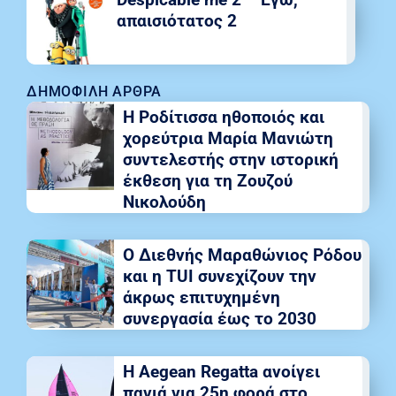
απαισιότατος 2
ΔΗΜΟΦΙΛΉ ΆΡΘΡΑ
Η Ροδίτισσα ηθοποιός και
χορεύτρια Μαρία Μανιώτη
συντελεστής στην ιστορική
έκθεση για τη Ζουζού
Νικολούδη
Ο Διεθνής Μαραθώνιος Ρόδου
και η TUI συνεχίζουν την
άκρως επιτυχημένη
συνεργασία έως το 2030
Η Aegean Regatta ανοίγει
πανιά για 25η φορά στο