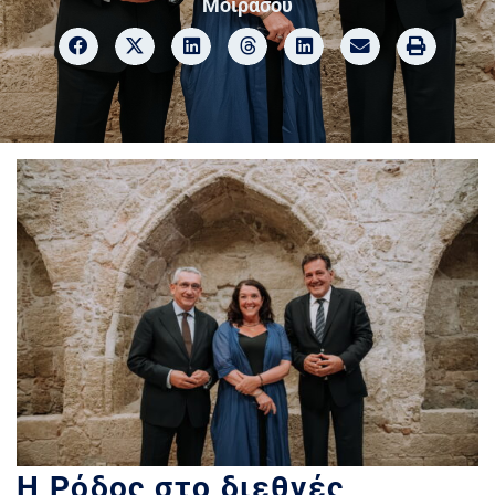
Μοιράσου
Η Ρόδος στο διεθνές