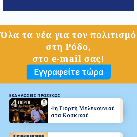
Όλα τα νέα για τον πολιτισμό
στη Ρόδο,
στο e-mail σας!
Εγγραφείτε τώρα
ΕΚΔΗΛΏΣΕΙΣ ΠΡΟΣΕΧΏΣ
4η Γιορτή Μελεκουνιού
στα Κοσκινού