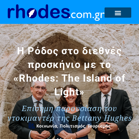
Η Ρόδος στο διεθνές
προσκήνιο με το
«Rhodes: The Island of
Light»
Επίσημη παρουσίαση του
ντοκιμαντέρ της Bettany Hughes
Κοινωνία
,
Πολιτισμός
,
Τουρισμός