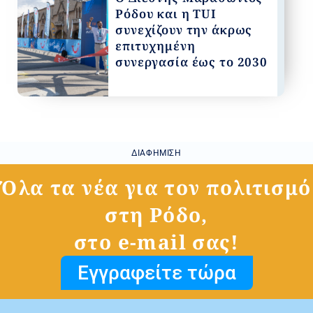
Ρόδου και η TUI
συνεχίζουν την άκρως
επιτυχημένη
συνεργασία έως το 2030
ΔΙΑΦΉΜΙΣΗ
Όλα τα νέα για τον πολιτισμό
στη Ρόδο,
στο e-mail σας!
Εγγραφείτε τώρα