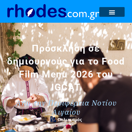
Πρόσκληση σε
δημιουργούς για το Food
Film Menu 2026 του
IGCAT
Από την Περιφέρεια Νοτίου
Αιγαίου
Πολιτισμός