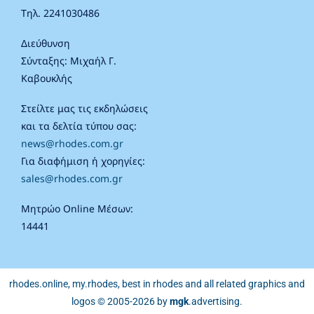
Τηλ. 2241030486
Διεύθυνση
Σύνταξης: Μιχαήλ Γ.
Καβουκλής
Στείλτε μας τις εκδηλώσεις
και τα δελτία τύπου σας:
news@rhodes.com.gr
Για διαφήμιση ή χορηγίες:
sales@rhodes.com.gr
Μητρώο Online Μέσων:
14441
rhodes.online, my.rhodes, best in rhodes and all related graphics and
logos © 2005-2026 by
mgk
.advertising
.