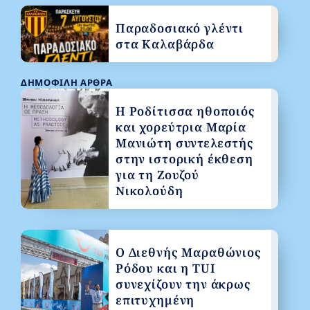
Παραδοσιακό γλέντι
στα Καλαβάρδα
ΔΗΜΟΦΙΛΉ ΆΡΘΡΑ
Η Ροδίτισσα ηθοποιός
και χορεύτρια Μαρία
Μανιώτη συντελεστής
στην ιστορική έκθεση
για τη Ζουζού
Νικολούδη
Ο Διεθνής Μαραθώνιος
Ρόδου και η TUI
συνεχίζουν την άκρως
επιτυχημένη