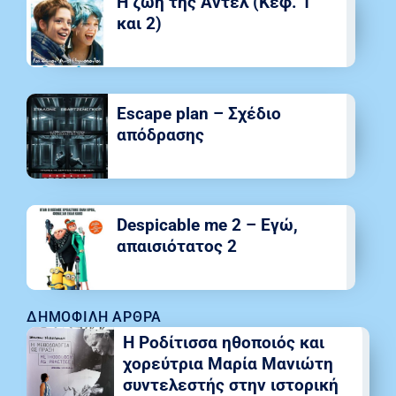
Η ζωή της Αντέλ (Κεφ. 1
και 2)
Escape plan – Σχέδιο
απόδρασης
Despicable me 2 – Εγώ,
απαισιότατος 2
ΔΗΜΟΦΙΛΉ ΆΡΘΡΑ
Η Ροδίτισσα ηθοποιός και
χορεύτρια Μαρία Μανιώτη
συντελεστής στην ιστορική