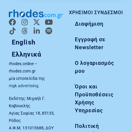
ΧΡΉΣΙΜΟΙ ΣΎΝΔΕΣΜΟΙ
Διαφήμιση
Εγγραφή σε
English
Newsletter
Ελληνικά
Ο λογαριασμός
rhodes.online –
μου
rhodes.com.gr
μία ιστοσελίδα της
Όροι και
mgk.advertising
.
Προϋποθέσεις
Εκδότης: Μιχαήλ Γ.
Χρήσης
Καβουκλής
Υπηρεσίας
Αγίας Σοφίας 18, 85133,
Ρόδος
Πολιτική
Α.Φ.Μ. 131015688, ΔΟΥ