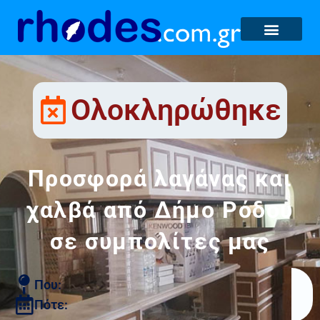
Ολοκληρώθηκε
Προσφορά λαγάνας και
χαλβά από Δήμο Ρόδου
σε συμπολίτες μας
Που:
Πότε: