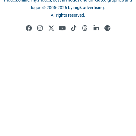
rhodes.online, my.rhodes, best in rhodes and all related graphics and
logos © 2005-2026 by
mgk
.advertising
.
All rights reserved.