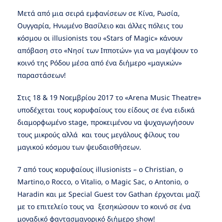
Mετά από μια σειρά εμφανίσεων σε Κίνα, Ρωσία,
Ουγγαρία, Hνωμένο Βασίλειο και άλλες πόλεις του
κόσμου οι illusionists του «Stars of Magic» κάνουν
απόβαση στο «Νησί των Ιπποτών» για να μαγέψουν το
κοινό της Ρόδου μέσα από ένα διήμερο «μαγικών»
παραστάσεων!
Στις 18 & 19 Νοεμβρίου 2017 το «Αrena Music Theatre»
υποδέχεται τους κορυφαίους του είδους σε ένα ειδικά
διαμορφωμένο stage, προκειμένου να ψυχαγωγήσουν
τους μικρούς αλλά και τους μεγάλους φίλους του
μαγικού κόσμου των ψευδαισθήσεων.
7 από τους κορυφαίους illusionists – o Christian, o
Martino,o Rocco, o Vitalio, o Magic Sac, o Antonio, o
Haradin και με Special Guest τον Gathan έρχονται μαζί
με το επιτελείο τους να ξεσηκώσουν το κοινό σε ένα
μοναδικό φαντασμαγορικό διήμερο show!