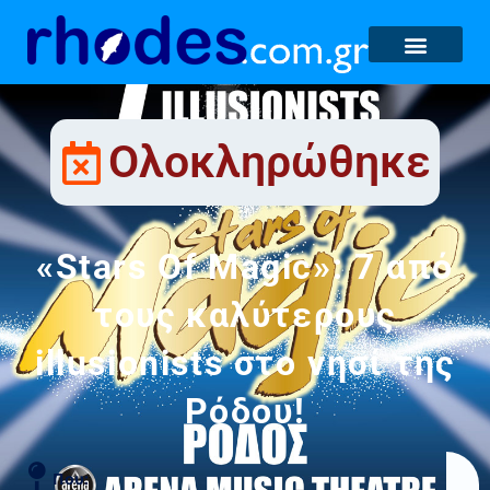
Ολοκληρώθηκε
«Stars Of Magic»: 7 από
τους καλύτερους
illusionists στο νησί της
Ρόδου!
Που: