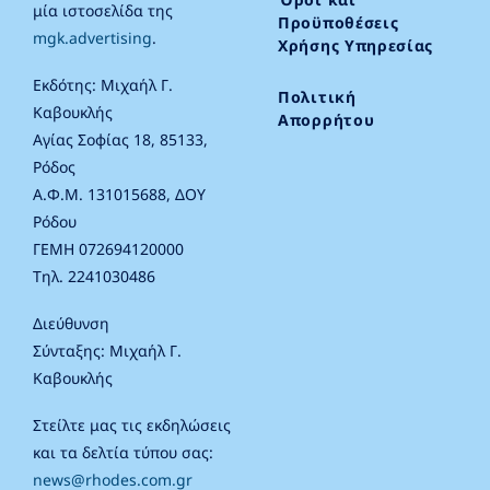
μία ιστοσελίδα της
Προϋποθέσεις
mgk.advertising
.
Χρήσης Υπηρεσίας
Εκδότης: Μιχαήλ Γ.
Πολιτική
Καβουκλής
Απορρήτου
Αγίας Σοφίας 18, 85133,
Ρόδος
Α.Φ.Μ. 131015688, ΔΟΥ
Ρόδου
ΓΕΜΗ 072694120000
Τηλ. 2241030486
Διεύθυνση
Σύνταξης: Μιχαήλ Γ.
Καβουκλής
Στείλτε μας τις εκδηλώσεις
και τα δελτία τύπου σας:
news@rhodes.com.gr