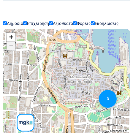
Δημόσιο
Επιχείρηση
Αξιοθέατο
Φορείς
Εκδηλώσεις
+
−
3