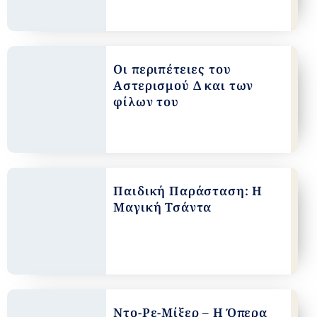
Οι περιπέτειες του
Αστερισμού Δ και των
φίλων του
Παιδική Παράσταση: Η
Μαγική Τσάντα
Ντο-Ρε-Μίξερ – Η Όπερα